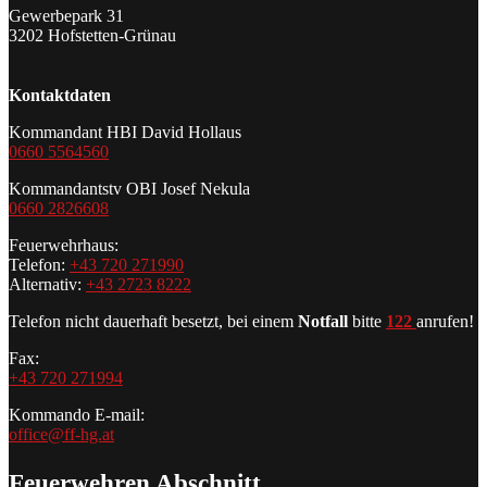
Gewerbepark 31
3202 Hofstetten-Grünau
Kontaktdaten
Kommandant HBI David Hollaus
0660 5564560
Kommandantstv OBI Josef Nekula
0660 2826608
Feuerwehrhaus:
Telefon:
+43 720 271990
Alternativ:
+43 2723 8222
Telefon nicht dauerhaft besetzt, bei einem
Notfall
bitte
122
anrufen!
Fax:
+43 720 271994
Kommando E-mail:
office@ff-hg.at
Feuerwehren Abschnitt