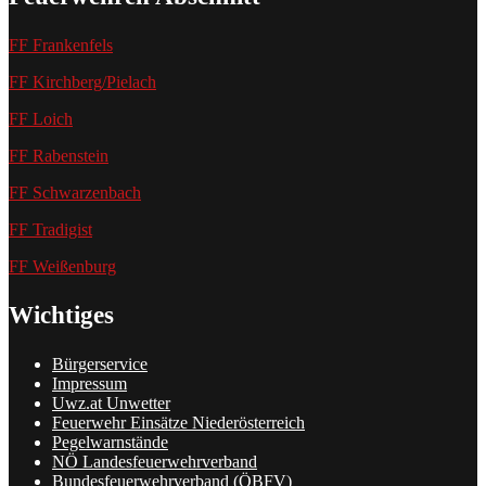
FF Frankenfels
FF Kirchberg/Pielach
FF Loich
FF Rabenstein
FF Schwarzenbach
FF Tradigist
FF Weißenburg
Wichtiges
Bürgerservice
Impressum
Uwz.at Unwetter
Feuerwehr Einsätze Niederösterreich
Pegelwarnstände
NÖ Landesfeuerwehrverband
Bundesfeuerwehrverband (ÖBFV)