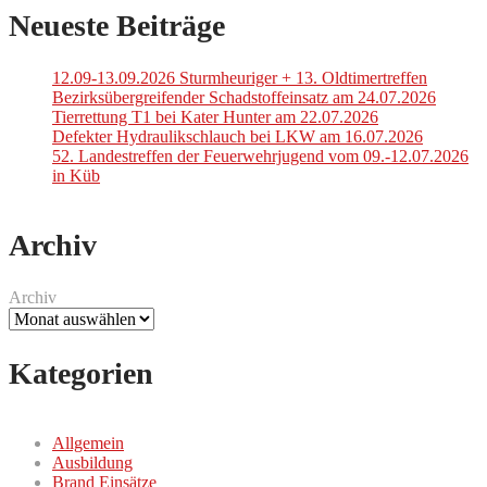
der
Neueste Beiträge
Beiträge
12.09-13.09.2026 Sturmheuriger + 13. Oldtimertreffen
Bezirksübergreifender Schadstoffeinsatz am 24.07.2026
Tierrettung T1 bei Kater Hunter am 22.07.2026
Defekter Hydraulikschlauch bei LKW am 16.07.2026
52. Landestreffen der Feuerwehrjugend vom 09.-12.07.2026
in Küb
Archiv
Archiv
Kategorien
Allgemein
Ausbildung
Brand Einsätze