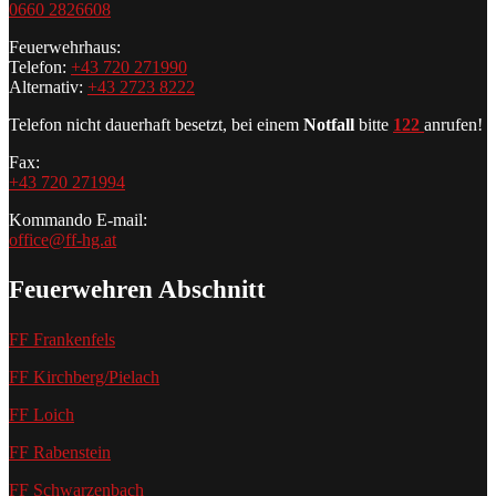
0660 2826608
Feuerwehrhaus:
Telefon:
+43 720 271990
Alternativ:
+43 2723 8222
Telefon nicht dauerhaft besetzt, bei einem
Notfall
bitte
122
anrufen!
Fax:
+43 720 271994
Kommando E-mail:
office@ff-hg.at
Feuerwehren Abschnitt
FF Frankenfels
FF Kirchberg/Pielach
FF Loich
FF Rabenstein
FF Schwarzenbach