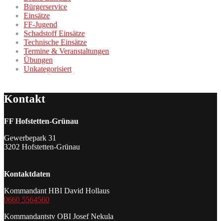
Bürgerservice
Einsätze
FF-Jugend
Schadstoff Einsätze
Technische Einsätze
Termine & Veranstaltungen
Übungen
Unkategorisiert
Kontakt
FF Hofstetten-Grünau
Gewerbepark 31
3202 Hofstetten-Grünau
Kontaktdaten
Kommandant HBI David Hollaus
0660 5564560
Kommandantstv OBI Josef Nekula