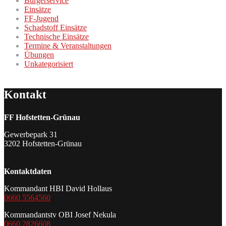
Bürgerservice
Einsätze
FF-Jugend
Schadstoff Einsätze
Technische Einsätze
Termine & Veranstaltungen
Übungen
Unkategorisiert
Kontakt
FF Hofstetten-Grünau
Gewerbepark 31
3202 Hofstetten-Grünau
Kontaktdaten
Kommandant HBI David Hollaus
0660 5564560
Kommandantstv OBI Josef Nekula
0660 2826608