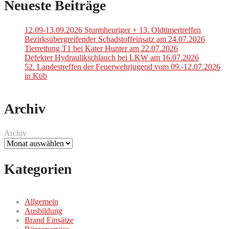
der
Neueste Beiträge
Beiträge
12.09-13.09.2026 Sturmheuriger + 13. Oldtimertreffen
Bezirksübergreifender Schadstoffeinsatz am 24.07.2026
Tierrettung T1 bei Kater Hunter am 22.07.2026
Defekter Hydraulikschlauch bei LKW am 16.07.2026
52. Landestreffen der Feuerwehrjugend vom 09.-12.07.2026
in Küb
Archiv
Archiv
Kategorien
Allgemein
Ausbildung
Brand Einsätze