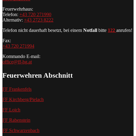
Feuerwehrhaus:
Telefon:
+43 720 271990
Alternativ:
+43 2723 8222
Telefon nicht dauerhaft besetzt, bei einem
Notfall
bitte
122
anrufen!
Fax:
+43 720 271994
Kommando E-mail:
office@ff-hg.at
Feuerwehren Abschnitt
FF Frankenfels
FF Kirchberg/Pielach
FF Loich
FF Rabenstein
FF Schwarzenbach