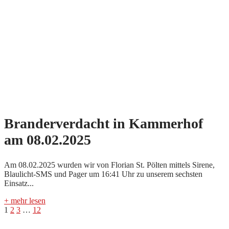
Branderverdacht in Kammerhof
am 08.02.2025
Am 08.02.2025 wurden wir von Florian St. Pölten mittels Sirene,
Blaulicht-SMS und Pager um 16:41 Uhr zu unserem sechsten
Einsatz...
+ mehr lesen
Seitennummerierung
1
2
3
…
12