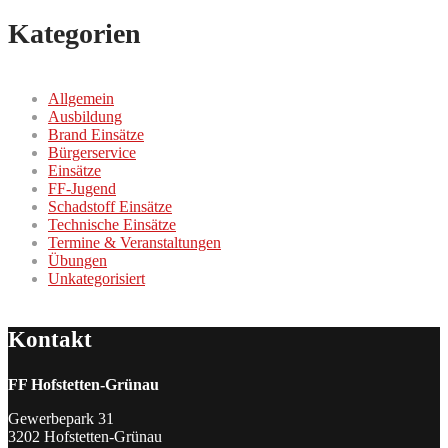
Kategorien
Allgemein
Ausbildung
Brand Einsätze
Bürgerservice
Einsätze
FF-Jugend
Schadstoff Einsätze
Technische Einsätze
Termine & Veranstaltungen
Übungen
Unkategorisiert
Kontakt
FF Hofstetten-Grünau
Gewerbepark 31
3202 Hofstetten-Grünau