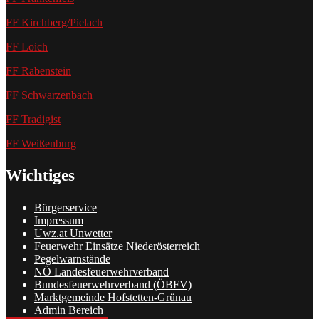
FF Kirchberg/Pielach
FF Loich
FF Rabenstein
FF Schwarzenbach
FF Tradigist
FF Weißenburg
Wichtiges
Bürgerservice
Impressum
Uwz.at Unwetter
Feuerwehr Einsätze Niederösterreich
Pegelwarnstände
NÖ Landesfeuerwehrverband
Bundesfeuerwehrverband (ÖBFV)
Marktgemeinde Hofstetten-Grünau
Admin Bereich