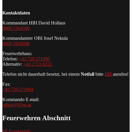
Kontaktdaten
Kommandant HBI David Hollaus
0660 5564560
Kommandantstv OBI Josef Nekula
0660 2826608
Feuerwehrhaus:
Telefon:
+43 720 271990
Alternativ:
+43 2723 8222
Telefon nicht dauerhaft besetzt, bei einem
Notfall
bitte
122
anrufen!
Fax:
+43 720 271994
Kommando E-mail:
office@ff-hg.at
Feuerwehren Abschnitt
FF Frankenfels