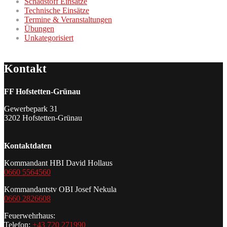
Schadstoff Einsätze
Technische Einsätze
Termine & Veranstaltungen
Übungen
Unkategorisiert
Kontakt
FF Hofstetten-Grünau
Gewerbepark 31
3202 Hofstetten-Grünau
Kontaktdaten
Kommandant HBI David Hollaus
0660 5564560
Kommandantstv OBI Josef Nekula
0660 2826608
Feuerwehrhaus:
Telefon:
+43 720 271990