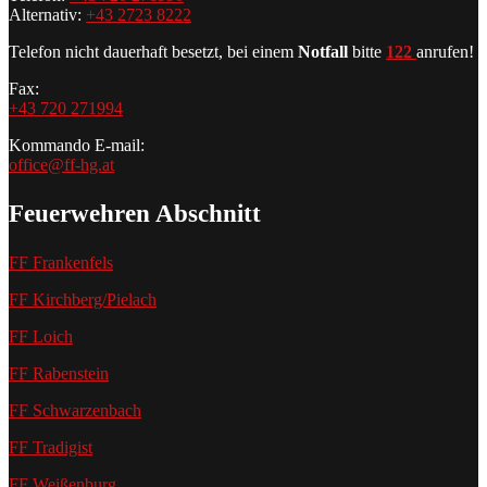
Alternativ:
+43 2723 8222
Telefon nicht dauerhaft besetzt, bei einem
Notfall
bitte
122
anrufen!
Fax:
+43 720 271994
Kommando E-mail:
office@ff-hg.at
Feuerwehren Abschnitt
FF Frankenfels
FF Kirchberg/Pielach
FF Loich
FF Rabenstein
FF Schwarzenbach
FF Tradigist
FF Weißenburg