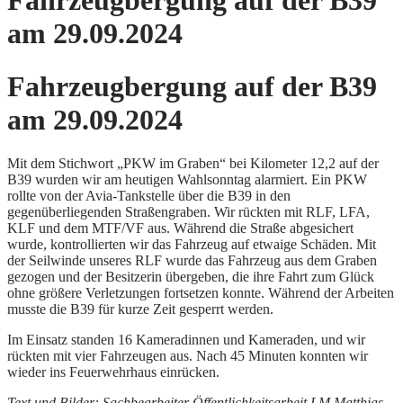
Fahrzeugbergung auf der B39
am 29.09.2024
Fahrzeugbergung auf der B39
am 29.09.2024
Mit dem Stichwort „PKW im Graben“ bei Kilometer 12,2 auf der
B39 wurden wir am heutigen Wahlsonntag alarmiert. Ein PKW
rollte von der Avia-Tankstelle über die B39 in den
gegenüberliegenden Straßengraben. Wir rückten mit RLF, LFA,
KLF und dem MTF/VF aus. Während die Straße abgesichert
wurde, kontrollierten wir das Fahrzeug auf etwaige Schäden. Mit
der Seilwinde unseres RLF wurde das Fahrzeug aus dem Graben
gezogen und der Besitzerin übergeben, die ihre Fahrt zum Glück
ohne größere Verletzungen fortsetzen konnte. Während der Arbeiten
musste die B39 für kurze Zeit gesperrt werden.
Im Einsatz standen 16 Kameradinnen und Kameraden, und wir
rückten mit vier Fahrzeugen aus. Nach 45 Minuten konnten wir
wieder ins Feuerwehrhaus einrücken.
Text und Bilder: Sachbearbeiter Öffentlichkeitsarbeit LM Matthias