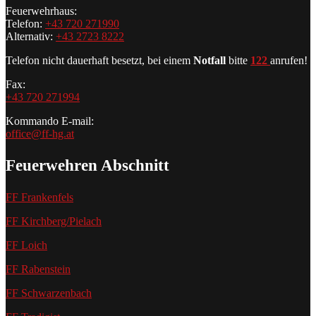
Feuerwehrhaus:
Telefon:
+43 720 271990
Alternativ:
+43 2723 8222
Telefon nicht dauerhaft besetzt, bei einem
Notfall
bitte
122
anrufen!
Fax:
+43 720 271994
Kommando E-mail:
office@ff-hg.at
Feuerwehren Abschnitt
FF Frankenfels
FF Kirchberg/Pielach
FF Loich
FF Rabenstein
FF Schwarzenbach