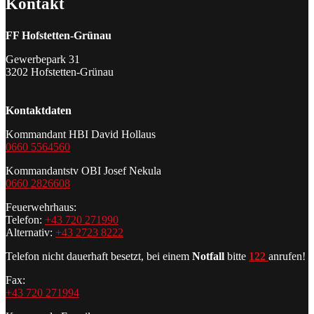
Kontakt
FF Hofstetten-Grünau
Gewerbepark 31
3202 Hofstetten-Grünau
Kontaktdaten
Kommandant HBI David Hollaus
0660 5564560
Kommandantstv OBI Josef Nekula
0660 2826608
Feuerwehrhaus:
Telefon:
+43 720 271990
Alternativ:
+43 2723 8222
Telefon nicht dauerhaft besetzt, bei einem
Notfall
bitte
122
anrufen!
Fax:
+43 720 271994