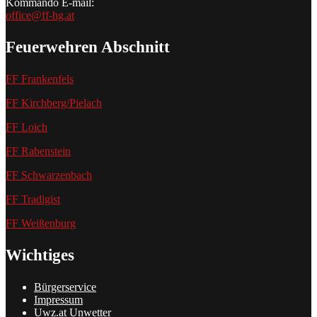
Kommando E-mail:
office@ff-hg.at
Feuerwehren Abschnitt
FF Frankenfels
FF Kirchberg/Pielach
FF Loich
FF Rabenstein
FF Schwarzenbach
FF Tradigist
FF Weißenburg
Wichtiges
Bürgerservice
Impressum
Uwz.at Unwetter