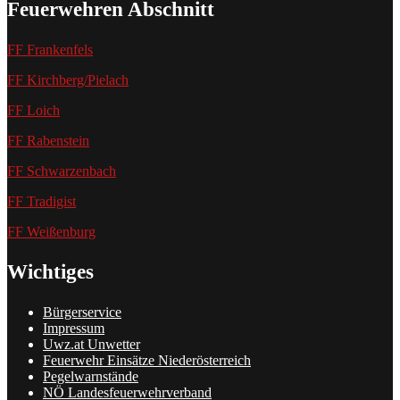
Feuerwehren Abschnitt
FF Frankenfels
FF Kirchberg/Pielach
FF Loich
FF Rabenstein
FF Schwarzenbach
FF Tradigist
FF Weißenburg
Wichtiges
Bürgerservice
Impressum
Uwz.at Unwetter
Feuerwehr Einsätze Niederösterreich
Pegelwarnstände
NÖ Landesfeuerwehrverband