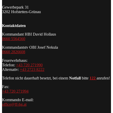
Gewerbepark 31
3202 Hofstetten-Grünau
Kontaktdaten
Kommandant HBI David Hollaus
0660 5564560
Kommandantstv OBI Josef Nekula
0660 2826608
Feuerwehrhaus:
Telefon:
+43 720 271990
Alternativ:
+43 2723 8222
Telefon nicht dauerhaft besetzt, bei einem
Notfall
bitte
122
anrufen!
Fax:
+43 720 271994
Kommando E-mail:
office@ff-hg.at