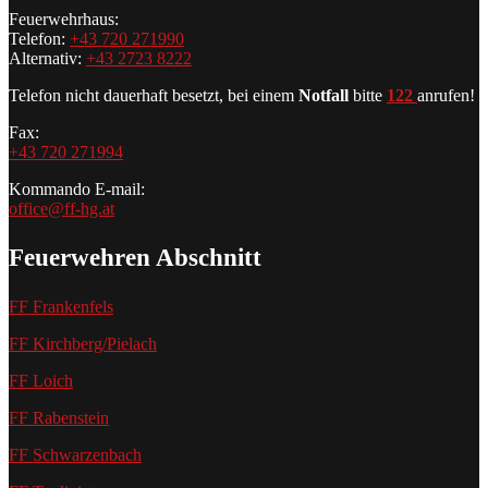
Feuerwehrhaus:
Telefon:
+43 720 271990
Alternativ:
+43 2723 8222
Telefon nicht dauerhaft besetzt, bei einem
Notfall
bitte
122
anrufen!
Fax:
+43 720 271994
Kommando E-mail:
office@ff-hg.at
Feuerwehren Abschnitt
FF Frankenfels
FF Kirchberg/Pielach
FF Loich
FF Rabenstein
FF Schwarzenbach