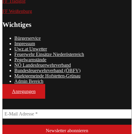
FF Tradigist
FF Weißenburg
Wichtiges
Bürgerservice
Impressum
Uwz.at Unwetter
Feuerwehr Einsätze Niederösterreich
Pegelwarnstände
NÖ Landesfeuerwehrverband
Bundesfeuerwehrverband (ÖBFV)
Marktgemeinde Hofstetten-Grünau
Admin Bereich
Anregungen