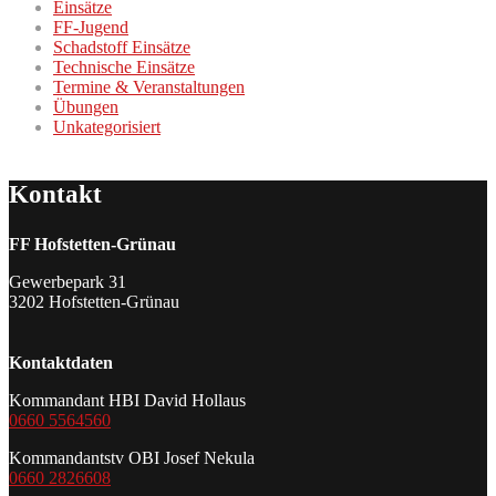
Einsätze
FF-Jugend
Schadstoff Einsätze
Technische Einsätze
Termine & Veranstaltungen
Übungen
Unkategorisiert
Kontakt
FF Hofstetten-Grünau
Gewerbepark 31
3202 Hofstetten-Grünau
Kontaktdaten
Kommandant HBI David Hollaus
0660 5564560
Kommandantstv OBI Josef Nekula
0660 2826608