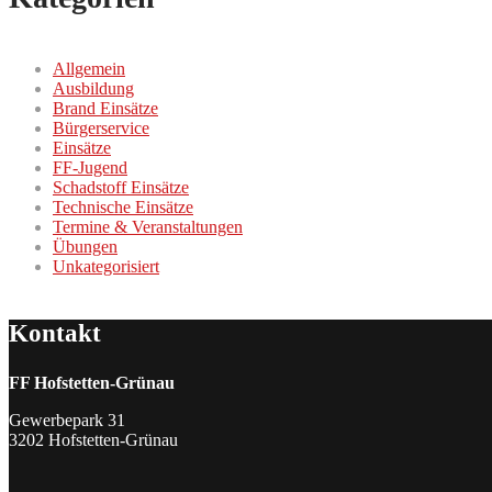
Allgemein
Ausbildung
Brand Einsätze
Bürgerservice
Einsätze
FF-Jugend
Schadstoff Einsätze
Technische Einsätze
Termine & Veranstaltungen
Übungen
Unkategorisiert
Kontakt
FF Hofstetten-Grünau
Gewerbepark 31
3202 Hofstetten-Grünau