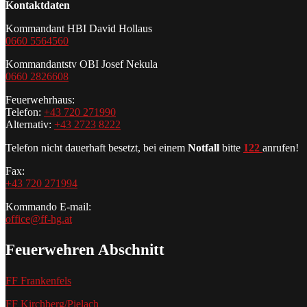
Kontaktdaten
Kommandant HBI David Hollaus
0660 5564560
Kommandantstv OBI Josef Nekula
0660 2826608
Feuerwehrhaus:
Telefon:
+43 720 271990
Alternativ:
+43 2723 8222
Telefon nicht dauerhaft besetzt, bei einem
Notfall
bitte
122
anrufen!
Fax:
+43 720 271994
Kommando E-mail:
office@ff-hg.at
Feuerwehren Abschnitt
FF Frankenfels
FF Kirchberg/Pielach