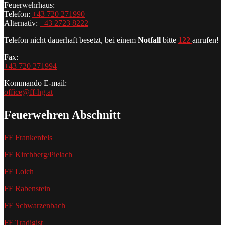
Feuerwehrhaus:
Telefon:
+43 720 271990
Alternativ:
+43 2723 8222
Telefon nicht dauerhaft besetzt, bei einem
Notfall
bitte
122
anrufen!
Fax:
+43 720 271994
Kommando E-mail:
office@ff-hg.at
Feuerwehren Abschnitt
FF Frankenfels
FF Kirchberg/Pielach
FF Loich
FF Rabenstein
FF Schwarzenbach
FF Tradigist