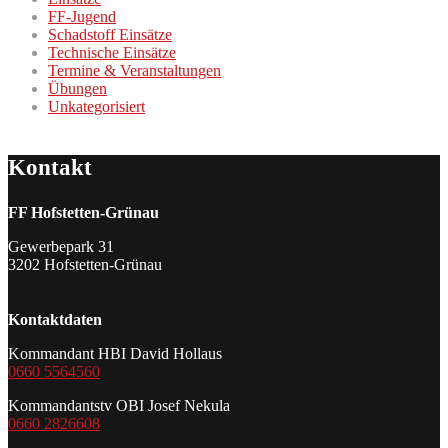
FF-Jugend
Schadstoff Einsätze
Technische Einsätze
Termine & Veranstaltungen
Übungen
Unkategorisiert
Kontakt
FF Hofstetten-Grünau
Gewerbepark 31
3202 Hofstetten-Grünau
Kontaktdaten
Kommandant HBI David Hollaus
0660 5564560
Kommandantstv OBI Josef Nekula
0660 2826608