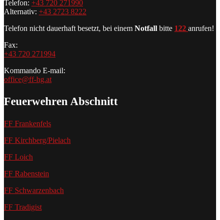
Telefon:
+43 720 271990
Alternativ:
+43 2723 8222
Telefon nicht dauerhaft besetzt, bei einem
Notfall
bitte
122
anrufen!
Fax:
+43 720 271994
Kommando E-mail:
office@ff-hg.at
Feuerwehren Abschnitt
FF Frankenfels
FF Kirchberg/Pielach
FF Loich
FF Rabenstein
FF Schwarzenbach
FF Tradigist