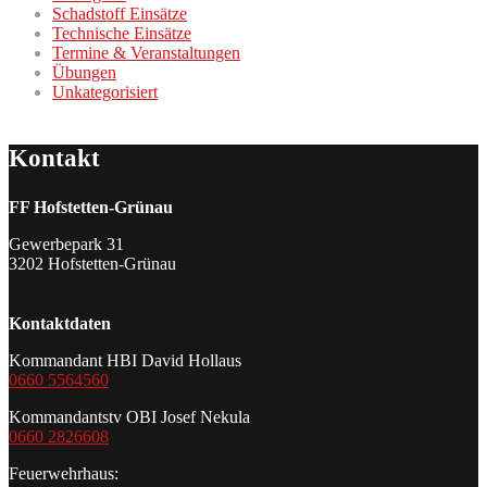
Schadstoff Einsätze
Technische Einsätze
Termine & Veranstaltungen
Übungen
Unkategorisiert
Kontakt
FF Hofstetten-Grünau
Gewerbepark 31
3202 Hofstetten-Grünau
Kontaktdaten
Kommandant HBI David Hollaus
0660 5564560
Kommandantstv OBI Josef Nekula
0660 2826608
Feuerwehrhaus: