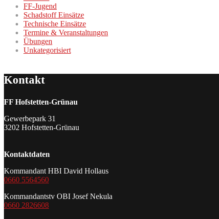
FF-Jugend
Schadstoff Einsätze
Technische Einsätze
Termine & Veranstaltungen
Übungen
Unkategorisiert
Kontakt
FF Hofstetten-Grünau
Gewerbepark 31
3202 Hofstetten-Grünau
Kontaktdaten
Kommandant HBI David Hollaus
0660 5564560
Kommandantstv OBI Josef Nekula
0660 2826608