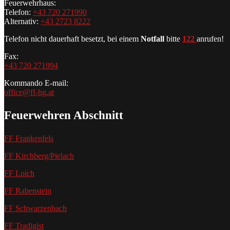
Feuerwehrhaus:
Telefon:
+43 720 271990
Alternativ:
+43 2723 8222
Telefon nicht dauerhaft besetzt, bei einem
Notfall
bitte
122
anrufen!
Fax:
+43 720 271994
Kommando E-mail:
office@ff-hg.at
Feuerwehren Abschnitt
FF Frankenfels
FF Kirchberg/Pielach
FF Loich
FF Rabenstein
FF Schwarzenbach
FF Tradigist