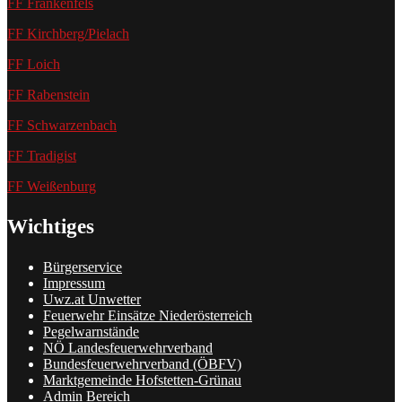
FF Frankenfels
FF Kirchberg/Pielach
FF Loich
FF Rabenstein
FF Schwarzenbach
FF Tradigist
FF Weißenburg
Wichtiges
Bürgerservice
Impressum
Uwz.at Unwetter
Feuerwehr Einsätze Niederösterreich
Pegelwarnstände
NÖ Landesfeuerwehrverband
Bundesfeuerwehrverband (ÖBFV)
Marktgemeinde Hofstetten-Grünau
Admin Bereich