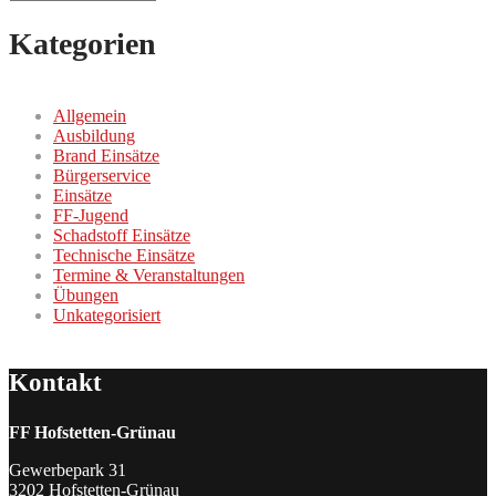
Kategorien
Allgemein
Ausbildung
Brand Einsätze
Bürgerservice
Einsätze
FF-Jugend
Schadstoff Einsätze
Technische Einsätze
Termine & Veranstaltungen
Übungen
Unkategorisiert
Kontakt
FF Hofstetten-Grünau
Gewerbepark 31
3202 Hofstetten-Grünau