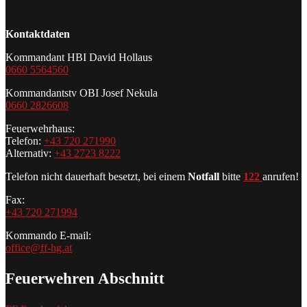
Kontaktdaten
Kommandant HBI David Hollaus
0660 5564560
Kommandantstv OBI Josef Nekula
0660 2826608
Feuerwehrhaus:
Telefon:
+43 720 271990
Alternativ:
+43 2723 8222
Telefon nicht dauerhaft besetzt, bei einem
Notfall
bitte
122
anrufen!
Fax:
+43 720 271994
Kommando E-mail:
office@ff-hg.at
Feuerwehren Abschnitt