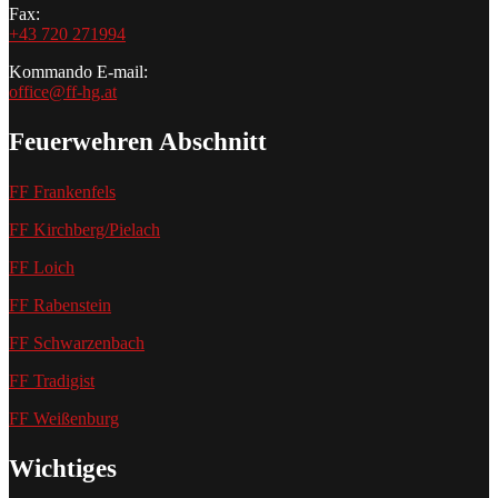
Fax:
+43 720 271994
Kommando E-mail:
office@ff-hg.at
Feuerwehren Abschnitt
FF Frankenfels
FF Kirchberg/Pielach
FF Loich
FF Rabenstein
FF Schwarzenbach
FF Tradigist
FF Weißenburg
Wichtiges