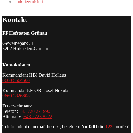
Unkategorisiert
Kontakt
FF Hofstetten-Grünau
Gewerbepark 31
3202 Hofstetten-Grünau
Kontaktdaten
Kommandant HBI David Hollaus
0660 5564560
Kommandantstv OBI Josef Nekula
0660 2826608
Feuerwehrhaus:
Telefon:
+43 720 271990
Alternativ:
+43 2723 8222
Telefon nicht dauerhaft besetzt, bei einem
Notfall
bitte
122
anrufen!