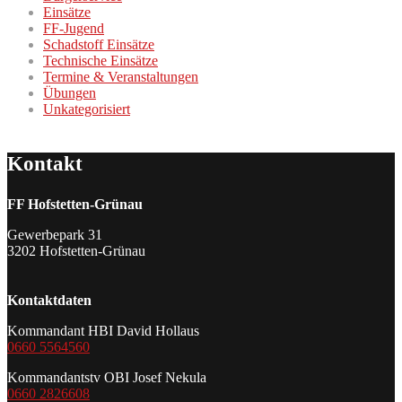
Einsätze
FF-Jugend
Schadstoff Einsätze
Technische Einsätze
Termine & Veranstaltungen
Übungen
Unkategorisiert
Kontakt
FF Hofstetten-Grünau
Gewerbepark 31
3202 Hofstetten-Grünau
Kontaktdaten
Kommandant HBI David Hollaus
0660 5564560
Kommandantstv OBI Josef Nekula
0660 2826608