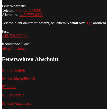
Feuerwehrhaus:
Telefon:
+43 720 271990
Alternativ:
+43 2723 8222
Telefon nicht dauerhaft besetzt, bei einem
Notfall
bitte
122
anrufen!
Fax:
+43 720 271994
Kommando E-mail:
office@ff-hg.at
Feuerwehren Abschnitt
FF Frankenfels
FF Kirchberg/Pielach
FF Loich
FF Rabenstein
FF Schwarzenbach