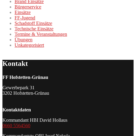
Brand Einsätze
Bürgerservice
Einsätze
FF-Jugend
Schadstoff Einsätze
Technische Einsätze
Termine & Veranstaltungen
Übungen
Unkategorisiert
Kontakt
FF Hofstetten-Grünau
Gewerbepark 31
3202 Hofstetten-Grünau
Kontaktdaten
Kommandant HBI David Hollaus
0660 5564560
Kommandantstv OBI Josef Nekula