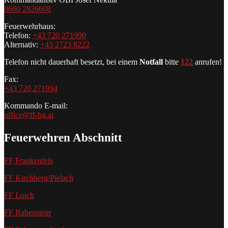
0660 2826608
Feuerwehrhaus:
Telefon:
+43 720 271990
Alternativ:
+43 2723 8222
Telefon nicht dauerhaft besetzt, bei einem
Notfall
bitte
122
anrufen!
Fax:
+43 720 271994
Kommando E-mail:
office@ff-hg.at
Feuerwehren Abschnitt
FF Frankenfels
FF Kirchberg/Pielach
FF Loich
FF Rabenstein