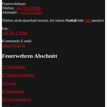
Feuerwehrhaus:
Telefon:
+43 720 271990
Alternativ:
+43 2723 8222
Telefon nicht dauerhaft besetzt, bei einem
Notfall
bitte
122
anrufen!
Fax:
+43 720 271994
Kommando E-mail:
office@ff-hg.at
Feuerwehren Abschnitt
FF Frankenfels
FF Kirchberg/Pielach
FF Loich
FF Rabenstein
FF Schwarzenbach