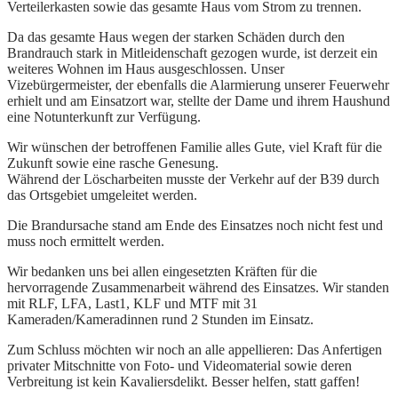
Verteilerkasten sowie das gesamte Haus vom Strom zu trennen.
Da das gesamte Haus wegen der starken Schäden durch den
Brandrauch stark in Mitleidenschaft gezogen wurde, ist derzeit ein
weiteres Wohnen im Haus ausgeschlossen. Unser
Vizebürgermeister, der ebenfalls die Alarmierung unserer Feuerwehr
erhielt und am Einsatzort war, stellte der Dame und ihrem Haushund
eine Notunterkunft zur Verfügung.
Wir wünschen der betroffenen Familie alles Gute, viel Kraft für die
Zukunft sowie eine rasche Genesung.
Während der Löscharbeiten musste der Verkehr auf der B39 durch
das Ortsgebiet umgeleitet werden.
Die Brandursache stand am Ende des Einsatzes noch nicht fest und
muss noch ermittelt werden.
Wir bedanken uns bei allen eingesetzten Kräften für die
hervorragende Zusammenarbeit während des Einsatzes. Wir standen
mit RLF, LFA, Last1, KLF und MTF mit 31
Kameraden/Kameradinnen rund 2 Stunden im Einsatz.
Zum Schluss möchten wir noch an alle appellieren: Das Anfertigen
privater Mitschnitte von Foto- und Videomaterial sowie deren
Verbreitung ist kein Kavaliersdelikt. Besser helfen, statt gaffen!