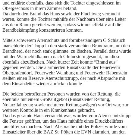
und erklärte ebenfalls, dass sich die Tochter eingeschlossen im
Obergeschoss in ihrem Zimmer befand.
Da durch den Brand das Haus sowie der Fluchtweg verraucht
waren, konnte die Tochter mithilfe der Nachbarn über eine Leiter
aus dem Raum gerettet werden, sodass wir uns effektiv auf die
Brandbekämpfung konzentrieren konnten.
Mittels schwerem Atemschutz und formbeständigem C-Schlauch
marschierte der Trupp in den stark verrauchten Brandraum, um den
Brandherd, der noch stark glimmte, zu löschen. Parallel dazu wurde
mit der Wärmebildkamera nach Glutnestern gesucht, um diese
ebenfalls abzulöschen. Nach kurzer Zeit konnte “Brand aus”
gegeben werden. Die alarmierten Einsatzkräfte der Feuerwehr
Obergrafendorf, Feuerwehr Weinburg und Feuerwehr Rabenstein
stellten einen Reserve-Atemschutztrupp, der nach Absprache mit
dem Einsatzleiter wieder abrücken konnte.
Die beiden betroffenen Personen wurden von der Rettung, die
ebenfalls mit einem Großaufgebot (Einsatzleiter Rettung,
Notarztfahrzeug sowie mehreren Rettungswägen) vor Ort war, zur
weiteren Kontrolle in ein Krankenhaus gebracht.
Da das gesamte Haus verraucht war, wurden vom Atemschutztrupp
die Fenster geöffnet, um das Haus mithilfe eines Druckbelüfters
rauchfrei zu machen. Nach Absprache mit der Polizei wurde vom
Einsatzleiter über die BAZ St. Pölten die EVN alarmiert, um den