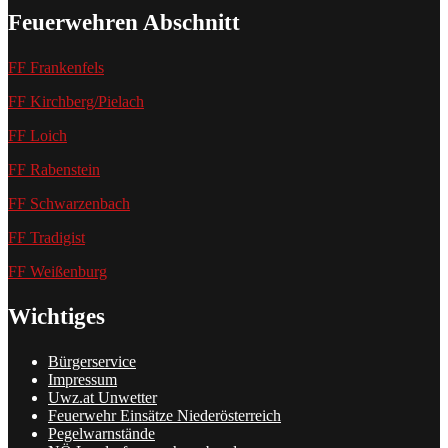
Feuerwehren Abschnitt
FF Frankenfels
FF Kirchberg/Pielach
FF Loich
FF Rabenstein
FF Schwarzenbach
FF Tradigist
FF Weißenburg
Wichtiges
Bürgerservice
Impressum
Uwz.at Unwetter
Feuerwehr Einsätze Niederösterreich
Pegelwarnstände