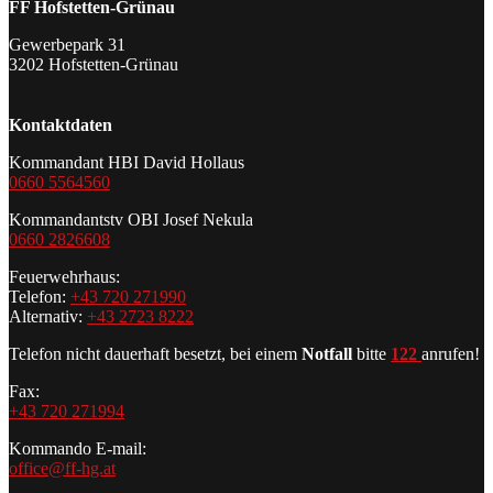
FF Hofstetten-Grünau
Gewerbepark 31
3202 Hofstetten-Grünau
Kontaktdaten
Kommandant HBI David Hollaus
0660 5564560
Kommandantstv OBI Josef Nekula
0660 2826608
Feuerwehrhaus:
Telefon:
+43 720 271990
Alternativ:
+43 2723 8222
Telefon nicht dauerhaft besetzt, bei einem
Notfall
bitte
122
anrufen!
Fax:
+43 720 271994
Kommando E-mail:
office@ff-hg.at