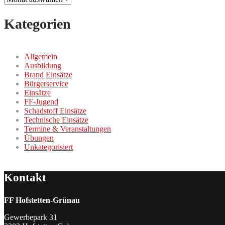
Kategorien
Allgemein
Ausbildung
Brand Einsätze
Bürgerservice
Einsätze
FF-Jugend
Schadstoff Einsätze
Technische Einsätze
Termine & Veranstaltungen
Übungen
Unkategorisiert
Kontakt
FF Hofstetten-Grünau
Gewerbepark 31