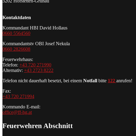
3202 Hofstetten-Grünau
Kontaktdaten
Kommandant HBI David Hollaus
0660 5564560
Kommandantstv OBI Josef Nekula
0660 2826608
Feuerwehrhaus:
Telefon:
+43 720 271990
Alternativ:
+43 2723 8222
Telefon nicht dauerhaft besetzt, bei einem
Notfall
bitte
122
anrufen!
Fax:
+43 720 271994
Kommando E-mail:
office@ff-hg.at
Feuerwehren Abschnitt