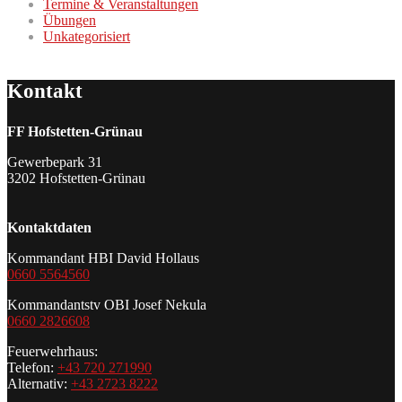
Termine & Veranstaltungen
Übungen
Unkategorisiert
Kontakt
FF Hofstetten-Grünau
Gewerbepark 31
3202 Hofstetten-Grünau
Kontaktdaten
Kommandant HBI David Hollaus
0660 5564560
Kommandantstv OBI Josef Nekula
0660 2826608
Feuerwehrhaus:
Telefon:
+43 720 271990
Alternativ:
+43 2723 8222