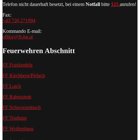
Telefon nicht dauerhaft besetzt, bei einem
Notfall
bitte
122
anrufen!
Fax:
+43 720 271994
Kommando E-mail:
office@ff-hg.at
Feuerwehren Abschnitt
FF Frankenfels
FF Kirchberg/Pielach
FF Loich
FF Rabenstein
FF Schwarzenbach
FF Tradigist
FF Weißenburg