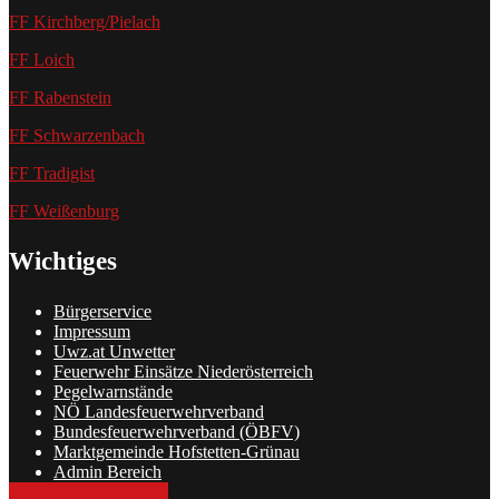
FF Kirchberg/Pielach
FF Loich
FF Rabenstein
FF Schwarzenbach
FF Tradigist
FF Weißenburg
Wichtiges
Bürgerservice
Impressum
Uwz.at Unwetter
Feuerwehr Einsätze Niederösterreich
Pegelwarnstände
NÖ Landesfeuerwehrverband
Bundesfeuerwehrverband (ÖBFV)
Marktgemeinde Hofstetten-Grünau
Admin Bereich