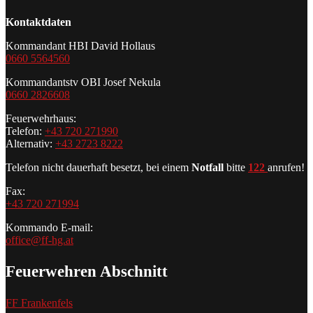
Kontaktdaten
Kommandant HBI David Hollaus
0660 5564560
Kommandantstv OBI Josef Nekula
0660 2826608
Feuerwehrhaus:
Telefon:
+43 720 271990
Alternativ:
+43 2723 8222
Telefon nicht dauerhaft besetzt, bei einem
Notfall
bitte
122
anrufen!
Fax:
+43 720 271994
Kommando E-mail:
office@ff-hg.at
Feuerwehren Abschnitt
FF Frankenfels