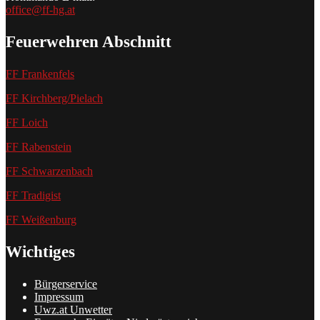
office@ff-hg.at
Feuerwehren Abschnitt
FF Frankenfels
FF Kirchberg/Pielach
FF Loich
FF Rabenstein
FF Schwarzenbach
FF Tradigist
FF Weißenburg
Wichtiges
Bürgerservice
Impressum
Uwz.at Unwetter