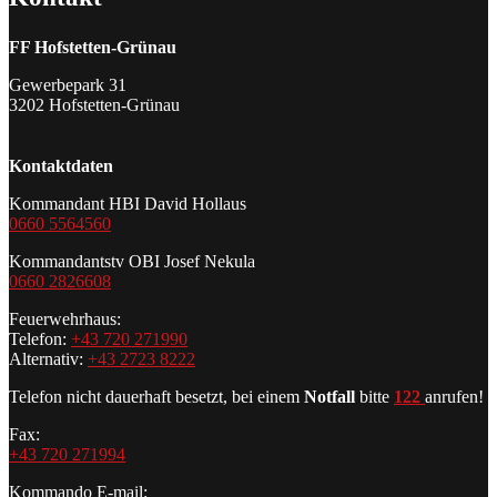
FF Hofstetten-Grünau
Gewerbepark 31
3202 Hofstetten-Grünau
Kontaktdaten
Kommandant HBI David Hollaus
0660 5564560
Kommandantstv OBI Josef Nekula
0660 2826608
Feuerwehrhaus:
Telefon:
+43 720 271990
Alternativ:
+43 2723 8222
Telefon nicht dauerhaft besetzt, bei einem
Notfall
bitte
122
anrufen!
Fax:
+43 720 271994
Kommando E-mail: