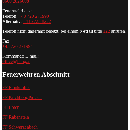
0660 2826608
Feuerwehrhaus:
Telefon:
+43 720 271990
Alternativ:
+43 2723 8222
Telefon nicht dauerhaft besetzt, bei einem
Notfall
bitte
122
anrufen!
Fax:
+43 720 271994
Kommando E-mail:
office@ff-hg.at
Feuerwehren Abschnitt
FF Frankenfels
FF Kirchberg/Pielach
FF Loich
FF Rabenstein
FF Schwarzenbach