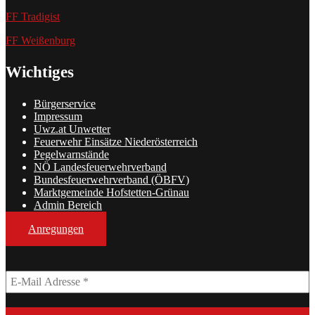
FF Tradigist
FF Weißenburg
Wichtiges
Bürgerservice
Impressum
Uwz.at Unwetter
Feuerwehr Einsätze Niederösterreich
Pegelwarnstände
NÖ Landesfeuerwehrverband
Bundesfeuerwehrverband (ÖBFV)
Marktgemeinde Hofstetten-Grünau
Admin Bereich
Anregungen