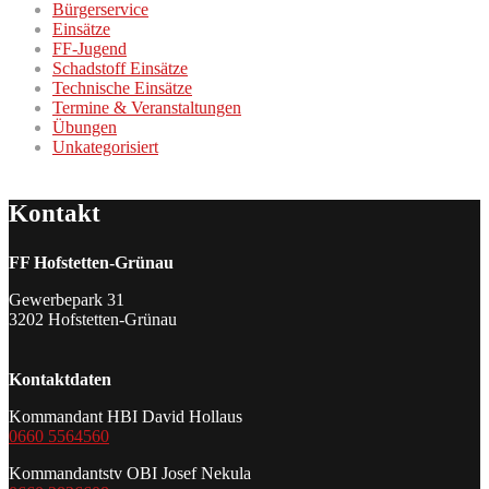
Bürgerservice
Einsätze
FF-Jugend
Schadstoff Einsätze
Technische Einsätze
Termine & Veranstaltungen
Übungen
Unkategorisiert
Kontakt
FF Hofstetten-Grünau
Gewerbepark 31
3202 Hofstetten-Grünau
Kontaktdaten
Kommandant HBI David Hollaus
0660 5564560
Kommandantstv OBI Josef Nekula