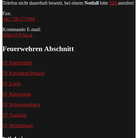
Telefon nicht dauerhaft besetzt, bei einem
Notfall
bitte
122
anrufen!
Fax:
+43 720 271994
Kommando E-mail:
office@ff-hg.at
Feuerwehren Abschnitt
FF Frankenfels
FF Kirchberg/Pielach
FF Loich
FF Rabenstein
FF Schwarzenbach
FF Tradigist
FF Weißenburg