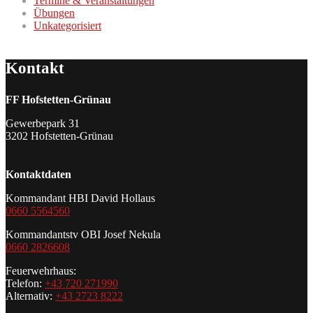
Termine & Veranstaltungen
Übungen
Unkategorisiert
Kontakt
FF Hofstetten-Grünau
Gewerbepark 31
3202 Hofstetten-Grünau
Kontaktdaten
Kommandant HBI David Hollaus
0660 5564560
Kommandantstv OBI Josef Nekula
0660 2826608
Feuerwehrhaus:
Telefon:
+43 720 271990
Alternativ:
+43 2723 8222