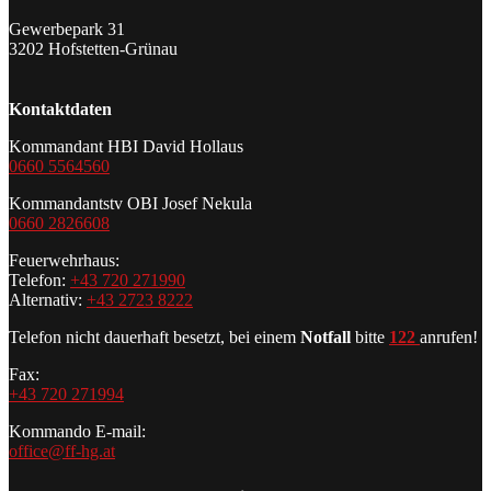
Gewerbepark 31
3202 Hofstetten-Grünau
Kontaktdaten
Kommandant HBI David Hollaus
0660 5564560
Kommandantstv OBI Josef Nekula
0660 2826608
Feuerwehrhaus:
Telefon:
+43 720 271990
Alternativ:
+43 2723 8222
Telefon nicht dauerhaft besetzt, bei einem
Notfall
bitte
122
anrufen!
Fax:
+43 720 271994
Kommando E-mail:
office@ff-hg.at