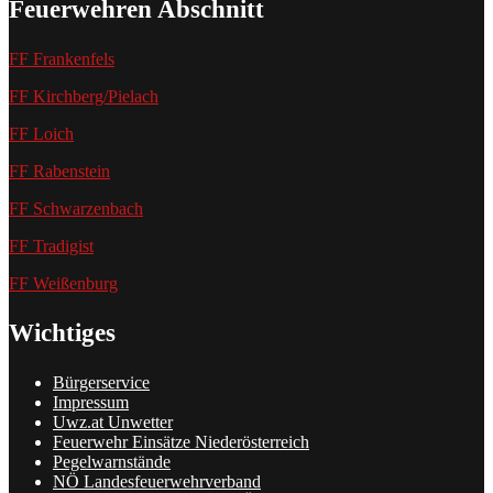
Feuerwehren Abschnitt
FF Frankenfels
FF Kirchberg/Pielach
FF Loich
FF Rabenstein
FF Schwarzenbach
FF Tradigist
FF Weißenburg
Wichtiges
Bürgerservice
Impressum
Uwz.at Unwetter
Feuerwehr Einsätze Niederösterreich
Pegelwarnstände
NÖ Landesfeuerwehrverband