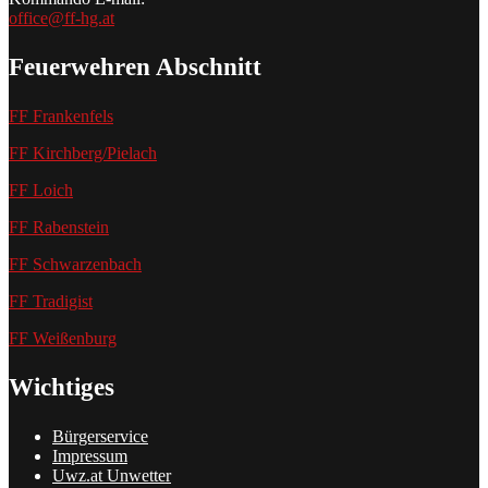
office@ff-hg.at
Feuerwehren Abschnitt
FF Frankenfels
FF Kirchberg/Pielach
FF Loich
FF Rabenstein
FF Schwarzenbach
FF Tradigist
FF Weißenburg
Wichtiges
Bürgerservice
Impressum
Uwz.at Unwetter