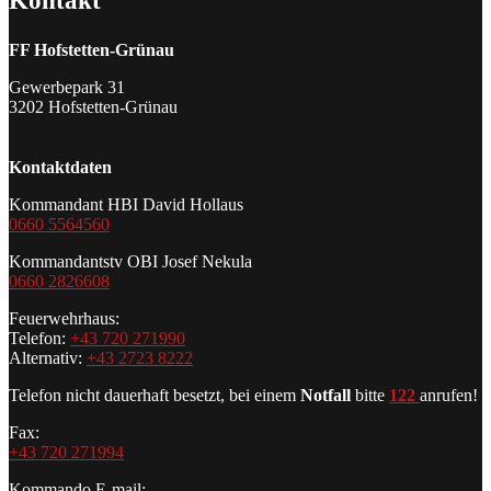
Kontakt
FF Hofstetten-Grünau
Gewerbepark 31
3202 Hofstetten-Grünau
Kontaktdaten
Kommandant HBI David Hollaus
0660 5564560
Kommandantstv OBI Josef Nekula
0660 2826608
Feuerwehrhaus:
Telefon:
+43 720 271990
Alternativ:
+43 2723 8222
Telefon nicht dauerhaft besetzt, bei einem
Notfall
bitte
122
anrufen!
Fax:
+43 720 271994
Kommando E-mail: