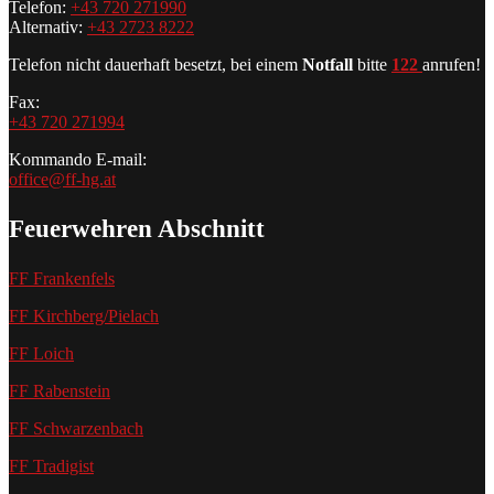
Telefon:
+43 720 271990
Alternativ:
+43 2723 8222
Telefon nicht dauerhaft besetzt, bei einem
Notfall
bitte
122
anrufen!
Fax:
+43 720 271994
Kommando E-mail:
office@ff-hg.at
Feuerwehren Abschnitt
FF Frankenfels
FF Kirchberg/Pielach
FF Loich
FF Rabenstein
FF Schwarzenbach
FF Tradigist