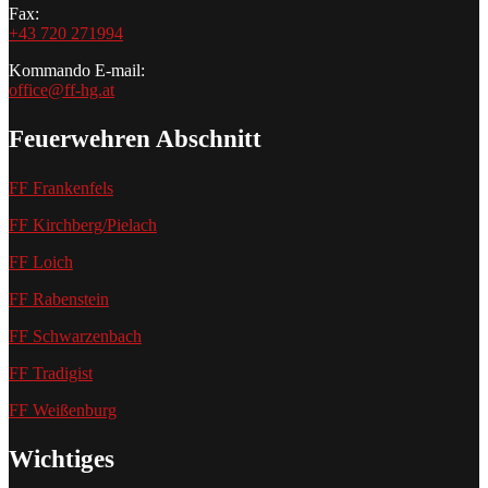
Fax:
+43 720 271994
Kommando E-mail:
office@ff-hg.at
Feuerwehren Abschnitt
FF Frankenfels
FF Kirchberg/Pielach
FF Loich
FF Rabenstein
FF Schwarzenbach
FF Tradigist
FF Weißenburg
Wichtiges