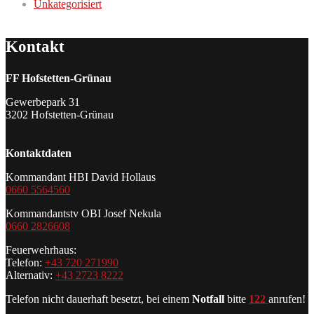
Unkategorisiert
Kontakt
FF Hofstetten-Grünau
Gewerbepark 31
3202 Hofstetten-Grünau
Kontaktdaten
Kommandant HBI David Hollaus
0660 5564560
Kommandantstv OBI Josef Nekula
0660 2826608
Feuerwehrhaus:
Telefon:
+43 720 271990
Alternativ:
+43 2723 8222
Telefon nicht dauerhaft besetzt, bei einem
Notfall
bitte
122
anrufen!