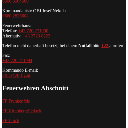
0660 5564560
Kommandantstv OBI Josef Nekula
0660 2826608
Feuerwehrhaus:
Telefon:
+43 720 271990
Alternativ:
+43 2723 8222
Telefon nicht dauerhaft besetzt, bei einem
Notfall
bitte
122
anrufen!
Fax:
+43 720 271994
Kommando E-mail:
office@ff-hg.at
Feuerwehren Abschnitt
FF Frankenfels
FF Kirchberg/Pielach
FF Loich