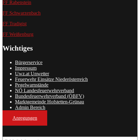
FF Rabenstein
FF Schwarzenbach
FF Tradigist
FF Weißenburg
Wichtiges
Bürgerservice
Impressum
Uwz.at Unwetter
Feuerwehr Einsätze Niederösterreich
Pegelwarnstände
NÖ Landesfeuerwehrverband
Bundesfeuerwehrverband (ÖBFV)
Marktgemeinde Hofstetten-Grünau
Admin Bereich
Anregungen