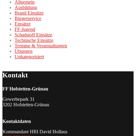
Allgemein
Ausbildung
Brand Einsätze
Bürgerservice
Einsätze
FF-Jugend
Schadstoff Einsätze
Technische Einsätze
Termine & Veranstaltungen
Übungen
Unkategorisiert
Kontakt
FF Hofstetten-Grünau
Gewerbepark 31
3202 Hofstetten-Grünau
Kontaktdaten
Kommandant HBI David Hollaus