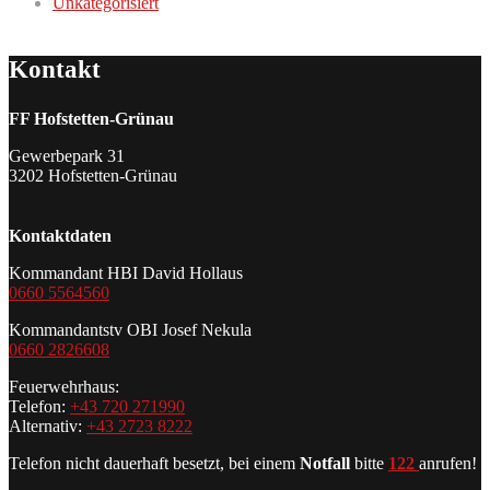
Unkategorisiert
Kontakt
FF Hofstetten-Grünau
Gewerbepark 31
3202 Hofstetten-Grünau
Kontaktdaten
Kommandant HBI David Hollaus
0660 5564560
Kommandantstv OBI Josef Nekula
0660 2826608
Feuerwehrhaus:
Telefon:
+43 720 271990
Alternativ:
+43 2723 8222
Telefon nicht dauerhaft besetzt, bei einem
Notfall
bitte
122
anrufen!