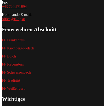
Fax:
+43 720 271994
Kommando E-mail:
office@ff-hg.at
Feuerwehren Abschnitt
FF Frankenfels
FF Kirchberg/Pielach
FF Loich
FF Rabenstein
FF Schwarzenbach
FF Tradigist
FF Weißenburg
Wichtiges