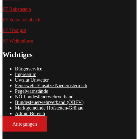
FF Rabenstein
FF Schwarzenbach
FF Tradigist
FF Weißenburg
Wichtiges
Bürgerservice
Impressum
Uwz.at Unwetter
Feuerwehr Einsätze Niederösterreich
Pegelwarnstände
NÖ Landesfeuerwehrverband
Bundesfeuerwehrverband (ÖBFV)
Marktgemeinde Hofstetten-Grünau
Admin Bereich
Anregungen