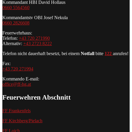
Kommandant HBI David Hollaus
0660 5564560
Kommandantstv OBI Josef Nekula
0660 2826608
Feuerwehrhaus:
Telefon:
+43 720 271990
Alternativ:
+43 2723 8222
Telefon nicht dauerhaft besetzt, bei einem
Notfall
bitte
122
anrufen!
Fax:
+43 720 271994
Kommando E-mail:
office@ff-hg.at
Feuerwehren Abschnitt
FF Frankenfels
FF Kirchberg/Pielach
FF Loich