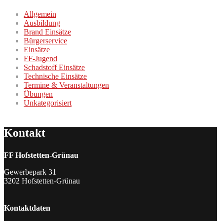
Allgemein
Ausbildung
Brand Einsätze
Bürgerservice
Einsätze
FF-Jugend
Schadstoff Einsätze
Technische Einsätze
Termine & Veranstaltungen
Übungen
Unkategorisiert
Kontakt
FF Hofstetten-Grünau
Gewerbepark 31
3202 Hofstetten-Grünau
Kontaktdaten