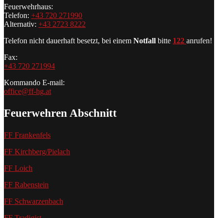
Feuerwehrhaus:
Telefon:
+43 720 271990
Alternativ:
+43 2723 8222
Telefon nicht dauerhaft besetzt, bei einem
Notfall
bitte
122
anrufen!
Fax:
+43 720 271994
Kommando E-mail:
office@ff-hg.at
Feuerwehren Abschnitt
FF Frankenfels
FF Kirchberg/Pielach
FF Loich
FF Rabenstein
FF Schwarzenbach
FF Tradigist