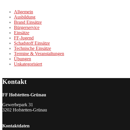
Allgemein
Ausbildung
Brand Einsätze
Bürgerservice
Einsätze
FF-Jugend
Schadstoff Einsätze
Technische Einsätze
Termine & Veranstaltungen
Übungen
Unkategorisiert
Kontakt
FF Hofstetten-Grünau
Gewerbepark 31
3202 Hofstetten-Grünau
Kontaktdaten