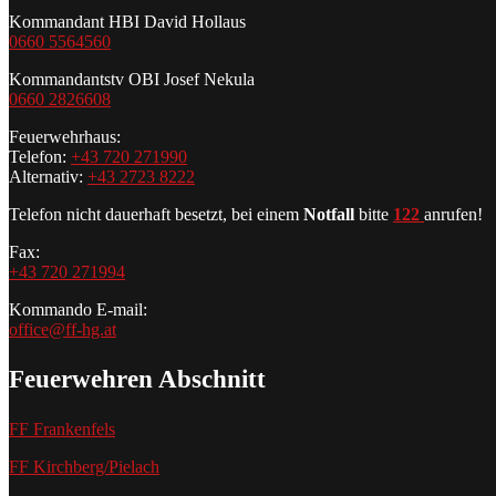
Kommandant HBI David Hollaus
0660 5564560
Kommandantstv OBI Josef Nekula
0660 2826608
Feuerwehrhaus:
Telefon:
+43 720 271990
Alternativ:
+43 2723 8222
Telefon nicht dauerhaft besetzt, bei einem
Notfall
bitte
122
anrufen!
Fax:
+43 720 271994
Kommando E-mail:
office@ff-hg.at
Feuerwehren Abschnitt
FF Frankenfels
FF Kirchberg/Pielach