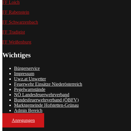
FF Loich
FF Rabenstein
FF Schwarzenbach
FF Tradigist
FF Weißenburg
Wichtiges
Bürgerservice
Impressum
Uwz.at Unwetter
Feuerwehr Einsätze Niederösterreich
Pegelwarnstände
NÖ Landesfeuerwehrverband
Bundesfeuerwehrverband (ÖBFV)
Marktgemeinde Hofstetten-Grünau
Admin Bereich
Anregungen