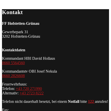
Kontakt
FF Hofstetten-Grünau
Gewerbepark 31
3202 Hofstetten-Grünau
Kontaktdaten
Kommandant HBI David Hollaus
0660 5564560
Kommandantstv OBI Josef Nekula
0660 2826608
Feuerwehrhaus:
Telefon:
+43 720 271990
Alternativ:
+43 2723 8222
Telefon nicht dauerhaft besetzt, bei einem
Notfall
bitte
122
anrufen!
Fax: