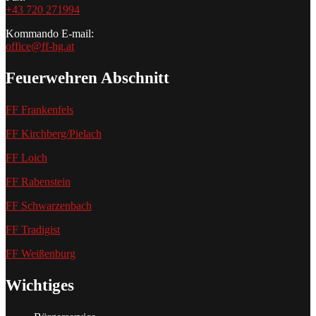
+43 720 271994
Kommando E-mail:
office@ff-hg.at
Feuerwehren Abschnitt
FF Frankenfels
FF Kirchberg/Pielach
FF Loich
FF Rabenstein
FF Schwarzenbach
FF Tradigist
FF Weißenburg
Wichtiges