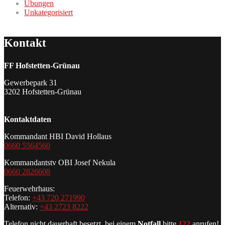
Übungen
Unkategorisiert
Kontakt
FF Hofstetten-Grünau
Gewerbepark 31
3202 Hofstetten-Grünau
Kontaktdaten
Kommandant HBI David Hollaus
0660 5564560
Kommandantstv OBI Josef Nekula
0660 2826608
Feuerwehrhaus:
Telefon:
+43 720 271990
Alternativ:
+43 2723 8222
Telefon nicht dauerhaft besetzt, bei einem
Notfall
bitte
122
anrufen!