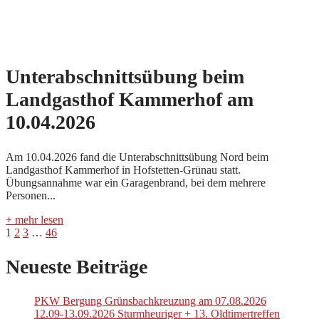
Unterabschnittsübung beim
Landgasthof Kammerhof am
10.04.2026
Am 10.04.2026 fand die Unterabschnittsübung Nord beim
Landgasthof Kammerhof in Hofstetten-Grünau statt.
Übungsannahme war ein Garagenbrand, bei dem mehrere
Personen...
+ mehr lesen
Seitennummerierung
1
2
3
…
46
der
Neueste Beiträge
Beiträge
PKW Bergung Grünsbachkreuzung am 07.08.2026
12.09-13.09.2026 Sturmheuriger + 13. Oldtimertreffen