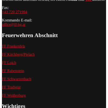
Fax:
+43 720 271994
Kommando E-mail:
office@ff-hg.at
Feuerwehren Abschnitt
FF Frankenfels
FF Kirchberg/Pielach
FF Loich
FF Rabenstein
FF Schwarzenbach
FF Tradigist
FF Weißenburg
Wichtiges