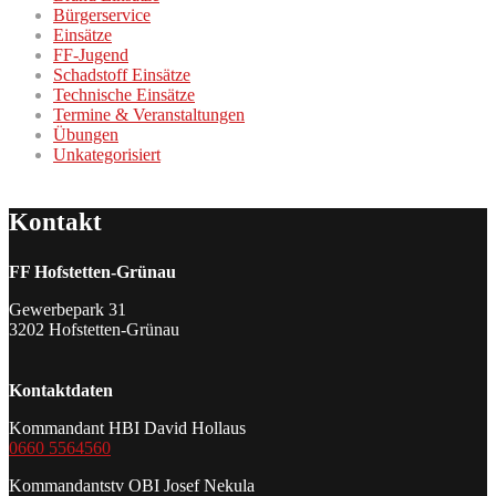
Bürgerservice
Einsätze
FF-Jugend
Schadstoff Einsätze
Technische Einsätze
Termine & Veranstaltungen
Übungen
Unkategorisiert
Kontakt
FF Hofstetten-Grünau
Gewerbepark 31
3202 Hofstetten-Grünau
Kontaktdaten
Kommandant HBI David Hollaus
0660 5564560
Kommandantstv OBI Josef Nekula