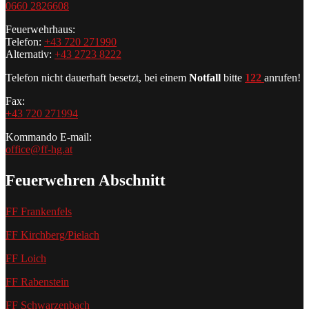
0660 2826608
Feuerwehrhaus:
Telefon:
+43 720 271990
Alternativ:
+43 2723 8222
Telefon nicht dauerhaft besetzt, bei einem
Notfall
bitte
122
anrufen!
Fax:
+43 720 271994
Kommando E-mail:
office@ff-hg.at
Feuerwehren Abschnitt
FF Frankenfels
FF Kirchberg/Pielach
FF Loich
FF Rabenstein
FF Schwarzenbach