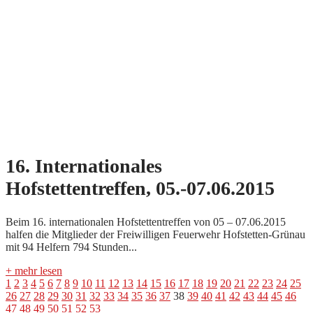
16. Internationales
Hofstettentreffen, 05.-07.06.2015
Beim 16. internationalen Hofstettentreffen von 05 – 07.06.2015
halfen die Mitglieder der Freiwilligen Feuerwehr Hofstetten-Grünau
mit 94 Helfern 794 Stunden...
+ mehr lesen
1
2
3
4
5
6
7
8
9
10
11
12
13
14
15
16
17
18
19
20
21
22
23
24
25
26
27
28
29
30
31
32
33
34
35
36
37
38
39
40
41
42
43
44
45
46
47
48
49
50
51
52
53