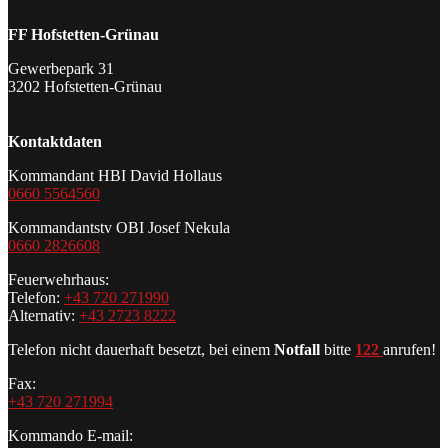
FF Hofstetten-Grünau
Gewerbepark 31
3202 Hofstetten-Grünau
Kontaktdaten
Kommandant HBI David Hollaus
0660 5564560
Kommandantstv OBI Josef Nekula
0660 2826608
Feuerwehrhaus:
Telefon:
+43 720 271990
Alternativ:
+43 2723 8222
Telefon nicht dauerhaft besetzt, bei einem
Notfall
bitte
122
anrufen!
Fax:
+43 720 271994
Kommando E-mail: