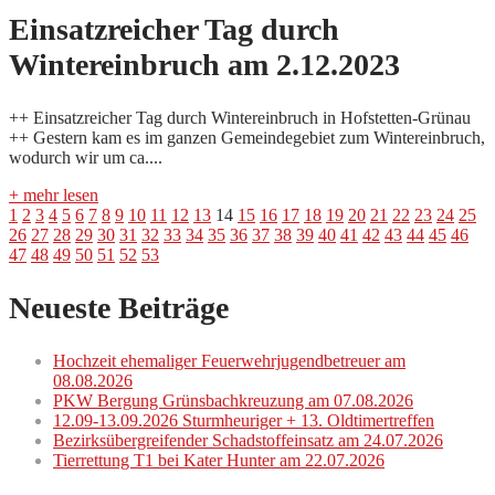
Einsatzreicher Tag durch
Wintereinbruch am 2.12.2023
++ Einsatzreicher Tag durch Wintereinbruch in Hofstetten-Grünau
++ Gestern kam es im ganzen Gemeindegebiet zum Wintereinbruch,
wodurch wir um ca....
+ mehr lesen
1
2
3
4
5
6
7
8
9
10
11
12
13
14
15
16
17
18
19
20
21
22
23
24
25
26
27
28
29
30
31
32
33
34
35
36
37
38
39
40
41
42
43
44
45
46
47
48
49
50
51
52
53
Neueste Beiträge
Hochzeit ehemaliger Feuerwehrjugendbetreuer am
08.08.2026
PKW Bergung Grünsbachkreuzung am 07.08.2026
12.09-13.09.2026 Sturmheuriger + 13. Oldtimertreffen
Bezirksübergreifender Schadstoffeinsatz am 24.07.2026
Tierrettung T1 bei Kater Hunter am 22.07.2026