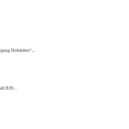
ung Hofstetten“...
ll B39...