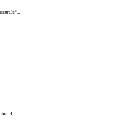
rstraße“...
nbrand...