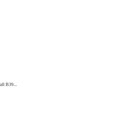
ll B39...