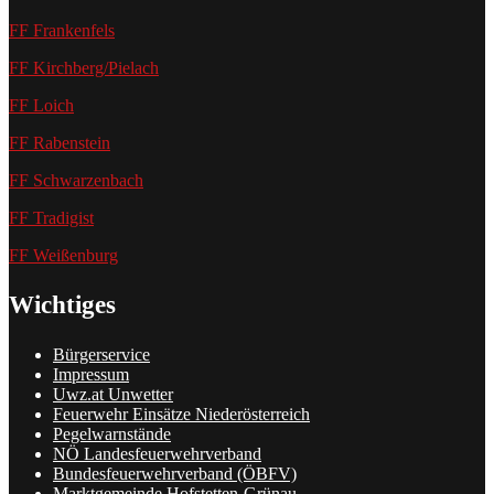
FF Frankenfels
FF Kirchberg/Pielach
FF Loich
FF Rabenstein
FF Schwarzenbach
FF Tradigist
FF Weißenburg
Wichtiges
Bürgerservice
Impressum
Uwz.at Unwetter
Feuerwehr Einsätze Niederösterreich
Pegelwarnstände
NÖ Landesfeuerwehrverband
Bundesfeuerwehrverband (ÖBFV)
Marktgemeinde Hofstetten-Grünau