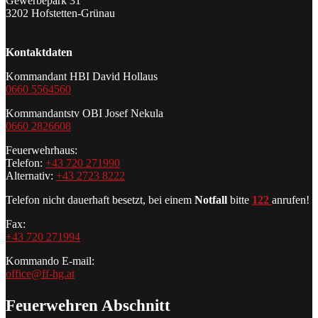
Gewerbepark 31
3202 Hofstetten-Grünau
Kontaktdaten
Kommandant HBI David Hollaus
0660 5564560
Kommandantstv OBI Josef Nekula
0660 2826608
Feuerwehrhaus:
Telefon:
+43 720 271990
Alternativ:
+43 2723 8222
Telefon nicht dauerhaft besetzt, bei einem
Notfall
bitte
122
anrufen!
Fax:
+43 720 271994
Kommando E-mail:
office@ff-hg.at
Feuerwehren Abschnitt