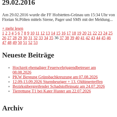
29.02.2016
Am 29.02.2016 wurde die FF Hofstetten-Grünau um 15:34 Uhr von
Florian St.Pölten mittels Sirene, Pager und SMS mit der Meldung...
+ mehr lesen
1
2
3
4
5
6
7
8
9
10
11
12
13
14
15
16
17
18
19
20
21
22
23
24
25
26
27
28
29
30
31
32
33
34
35
36
37
38
39
40
41
42
43
44
45
46
47
48
49
50
51
52
53
Neueste Beiträge
Hochzeit ehemaliger Feuerwehrjugendbetreuer am
08.08.2026
PKW Bergung Grünsbachkreuzung am 07.08.2026
12.09-13.09.2026 Sturmheuriger + 13. Oldtimertreffen
Bezirksübergreifender Schadstoffeinsatz am 24.07.2026
Tierrettung T1 bei Kater Hunter am 22.07.2026
Archiv